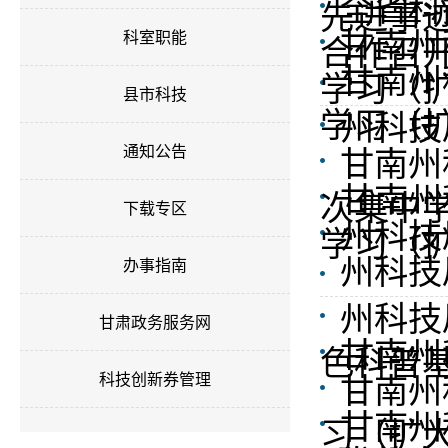
全省科
先进事
甘南州
科室职能
合作召
甘南州
学习（
县市科技
学习（
州科技
通知公告
甘南州
甘南州
次集中
下载专区
州科技
学习（
州科技
办事指南
州科技
甘肃政务服务网
甘南州
色科普
科技创新券管理
甘南州
甘南州
习（扩