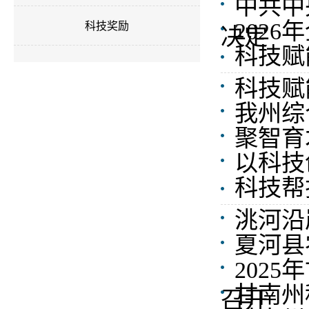
中共中
202
科技奖励
决定
科技赋
科技赋
我州综
聚智育
以科技
科技帮
洮河沿
夏河县
202
甘南州
召开