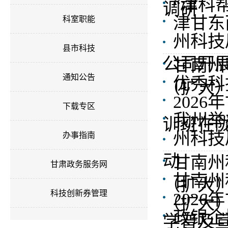
“津科
调研
津甘东
科室职能
州科技
县市科技
公司开
甘南州
通知公告
优秀科
（扩大
202
下载专区
我州举
训班在
州科技
办事指南
动
甘南州
甘肃政务服务网
甘南州
（扩大
科技创新券管理
202
（扩大
政银企
学普及