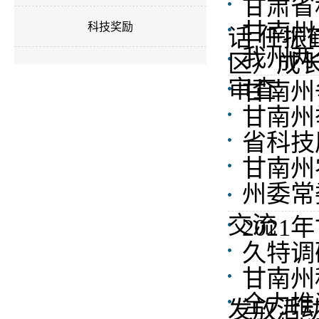
甘肃省
甘南州
科技奖励
话 任振
我州两
区）成
审查
甘南州
甘南州
省科技
甘南州
州委常
交流
202
久特调
甘南州
全力推
发放活