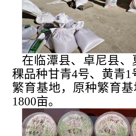
在临潭县、卓尼县、
稞品种甘青4号、黄青1
繁育基地，原种繁育基
1800亩。