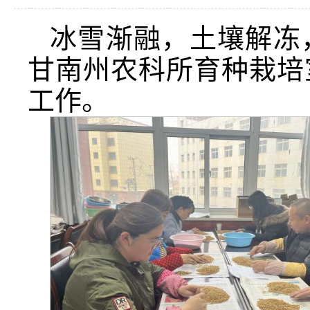
冰雪渐融，土壤解冻
甘南州农科所育种栽培
工作。