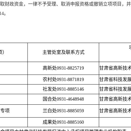
取财政资金，一律不予受理、取消申报资格或撤销立项项目，并
14。
项）
主管处室及联系方式
高新处
0931-8825719
甘肃省高新技
农村处
0931-8871819
甘肃省科技发
社发处
0931-8885146
甘肃省科技发
国合处
0931-4648948
甘肃省高新技
育专项
兰白处
0931-8885059
甘肃省高新技
成果处
0931-8885160