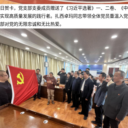
日贺卡，党支部支委成员赠送了《习近平选著》一、二卷、《中
实现高质量发展的践行者。扎西卓玛同志带领全体党员重温入党
部对党的无限忠诚和无比热爱。